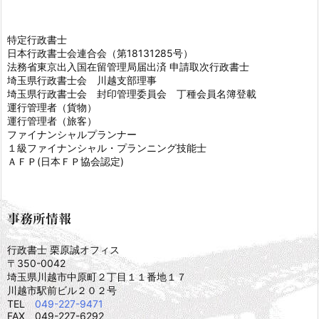
特定行政書士
日本行政書士会連合会（第18131285号）
法務省東京出入国在留管理局届出済 申請取次行政書士
埼玉県行政書士会 川越支部理事
埼玉県行政書士会 封印管理委員会 丁種会員名簿登載
運行管理者（貨物）
運行管理者（旅客）
ファイナンシャルプランナー
１級ファイナンシャル・プランニング技能士
ＡＦＰ(日本ＦＰ協会認定)
事務所情報
行政書士 栗原誠オフィス
〒350-0042
埼玉県川越市中原町２丁目１１番地１７
川越市駅前ビル２０２号
TEL
049-227-9471
FAX 049-227-6292