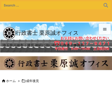

行政書士 栗原誠オフィス

埼玉県川越市｜遺言 相続に強い特定行政書士事務所
メニュ

サイド

前へ


ホーム
>

成年後見
次へ

検索