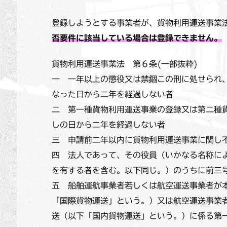
登録しようとする事業者が、貨物利用運送事業
否要件に該当している場合は登録できません。
貨物利用運送事業法 第６条(一部抜粋)
一 一年以上の懲役又は禁錮この刑に処せられ
なった日から二年を経過しない者
二 第一種貨物利用運送事業の登録又は第二種
しの日から二年を経過しない者
三 申請前二年以内に貨物利用運送事業に関し
四 法人であって、その役員（いかなる名称に
を有する者を含む。以下同じ。）のうちに前三
五 船舶運航事業者若しくは航空運送事業者が
「国際貨物運送」という。）又は航空運送事業
送（以下「国内貨物運送」という。）に係る第