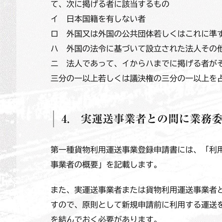
て、次に掲げる者に該当するもの
イ 日本国籍を有しない者
ロ 外国又は外国の公共団体若しくはこれに準
ハ 外国の法令に基づいて設立された法人その
ニ 法人であって、イからハまでに掲げる者が
三分の一以上若しくは議決権の三分の一以上を
4. 実運送事業者との間に業務
第一種貨物利用運送事業登録申請書には、「利
事業者の概要」を記載します。
また、実運送事業者または貨物利用運送事業者
すので、原則として新規申請前に利用する運送
を結んでおく必要があります。