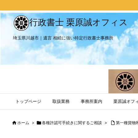
行政書士 栗原誠オフィス
埼玉県川越市｜遺言 相続に強い特定行政書士事務所
トップページ
取扱業務
事務所案内
栗原誠オフ

ホーム
>

各種許認可手続きに関するご相談
>

第一種貨物