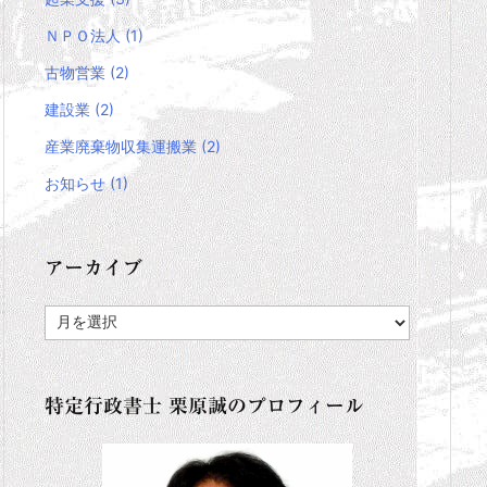
ＮＰＯ法人
(1)
古物営業
(2)
建設業
(2)
産業廃棄物収集運搬業
(2)
お知らせ
(1)
アーカイブ
ア
ー
カ
イ
ブ
特定行政書士 栗原誠のプロフィール