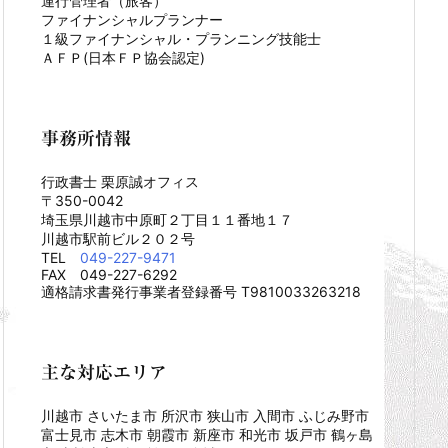
運行管理者（旅客）
ファイナンシャルプランナー
１級ファイナンシャル・プランニング技能士
ＡＦＰ(日本ＦＰ協会認定)
事務所情報
行政書士 栗原誠オフィス
〒350-0042
埼玉県川越市中原町２丁目１１番地１７
川越市駅前ビル２０２号
TEL
049-227-9471
FAX 049-227-6292
適格請求書発行事業者登録番号 T9810033263218
主な対応エリア
川越市 さいたま市 所沢市 狭山市 入間市 ふじみ野市
富士見市 志木市 朝霞市 新座市 和光市 坂戸市 鶴ヶ島