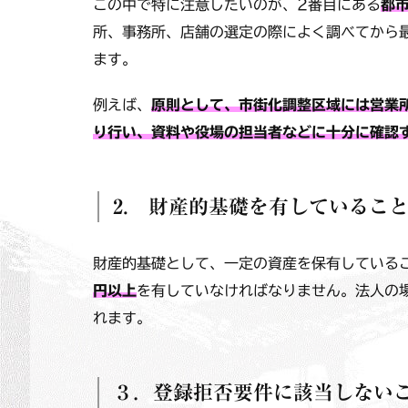
この中で特に注意したいのが、2番目にある
都
所、事務所、店舗の選定の際によく調べてから
ます。
例えば、
原則として、市街化調整区域には営業
り行い、資料や役場の担当者などに十分に確認
2. 財産的基礎を有しているこ
財産的基礎として、一定の資産を保有している
円以上
を有していなければなりません。法人の
れます。
３．登録拒否要件に該当しない