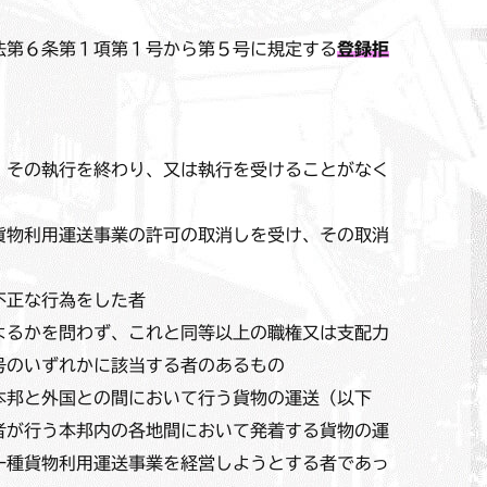
法第６条第１項第１号から第５号に規定する
登録拒
、その執行を終わり、又は執行を受けることがなく
貨物利用運送事業の許可の取消しを受け、その取消
不正な行為をした者
よるかを問わず、これと同等以上の職権又は支配力
号のいずれかに該当する者のあるもの
本邦と外国との間において行う貨物の運送（以下
者が行う本邦内の各地間において発着する貨物の運
一種貨物利用運送事業を経営しようとする者であっ