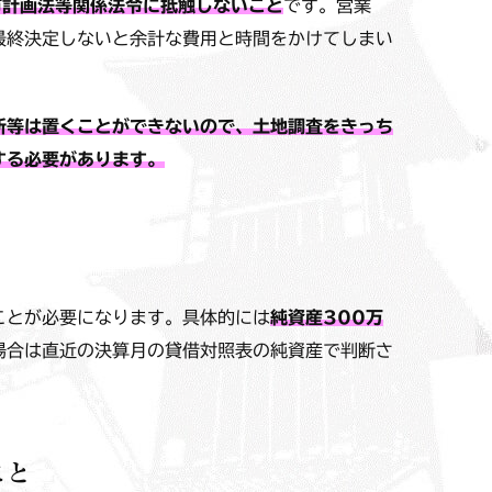
市計画法等関係法令に抵触しないこと
です。営業
最終決定しないと余計な費用と時間をかけてしまい
所等は置くことができないので、土地調査をきっち
する必要があります。
と
ことが必要になります。具体的には
純資産300万
場合は直近の決算月の貸借対照表の純資産で判断さ
こと