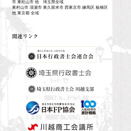
市 東松山市 他 埼玉県全域
東村山市 清瀬市 東久留米市 西東京市 練馬区 板橋区
他 東京都 全域
関連リンク