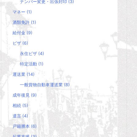
ナンバー変更・出張封印
(3)
マネー
(1)
酒類免許
(1)
給付金
(9)
ビザ
(6)
永住ビザ
(4)
特定活動
(1)
運送業
(14)
一般貨物自動車運送業
(8)
成年後見
(9)
相続
(5)
遺言
(4)
戸籍謄本
(6)
起業支援
(3)